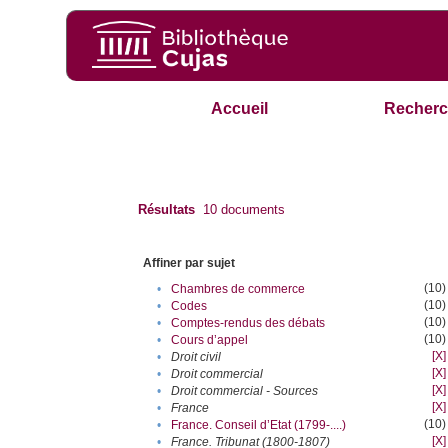
Accueil
Recherc
Résultats
10
documents
Affiner par sujet
(10)
•
Chambres de commerce
(10)
•
Codes
(10)
•
Comptes-rendus des débats
(10)
•
Cours d’appel
[X]
•
Droit civil
[X]
•
Droit commercial
[X]
•
Droit commercial - Sources
[X]
•
France
(10)
•
France. Conseil d’Etat (1799-....)
[X]
•
France. Tribunat (1800-1807)