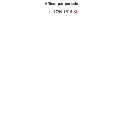
Affiner par période
[X]
•
1789-1815