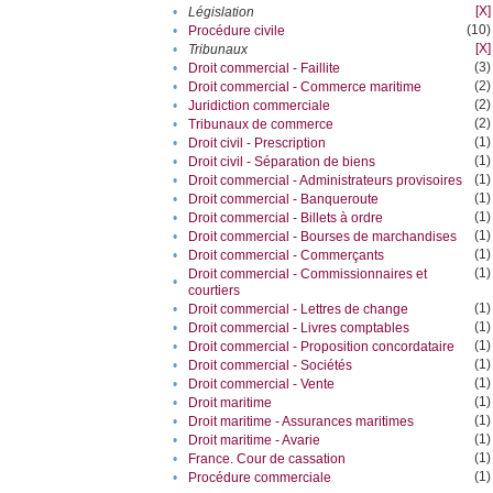
[X]
•
Législation
(10)
•
Procédure civile
[X]
•
Tribunaux
(3)
•
Droit commercial - Faillite
(2)
•
Droit commercial - Commerce maritime
(2)
•
Juridiction commerciale
(2)
•
Tribunaux de commerce
(1)
•
Droit civil - Prescription
(1)
•
Droit civil - Séparation de biens
(1)
•
Droit commercial - Administrateurs provisoires
(1)
•
Droit commercial - Banqueroute
(1)
•
Droit commercial - Billets à ordre
(1)
•
Droit commercial - Bourses de marchandises
(1)
•
Droit commercial - Commerçants
(1)
Droit commercial - Commissionnaires et
•
courtiers
(1)
•
Droit commercial - Lettres de change
(1)
•
Droit commercial - Livres comptables
(1)
•
Droit commercial - Proposition concordataire
(1)
•
Droit commercial - Sociétés
(1)
•
Droit commercial - Vente
(1)
•
Droit maritime
(1)
•
Droit maritime - Assurances maritimes
(1)
•
Droit maritime - Avarie
(1)
•
France. Cour de cassation
(1)
•
Procédure commerciale