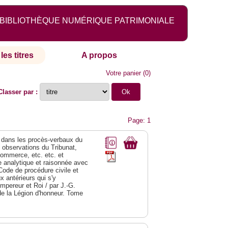
BIBLIOTHÈQUE NUMÉRIQUE PATRIMONIALE
les titres
A propos
Votre panier
(
0
)
Classer par :
Page: 1
dans les procès-verbaux du
s observations du Tribunat,
commerce, etc. etc. et
analytique et raisonnée avec
Code de procédure civile et
 antérieurs qui s'y
Empereur et Roi / par J.-G.
de la Légion d'honneur. Tome