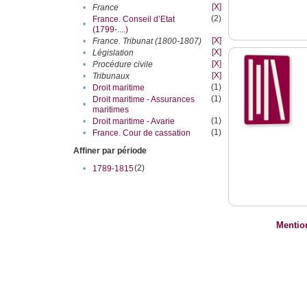
[X]
•
France
(2)
France. Conseil d’Etat
•
(1799-....)
[X]
•
France. Tribunat (1800-1807)
[X]
•
Législation
[X]
•
Procédure civile
[X]
•
Tribunaux
(1)
•
Droit maritime
(1)
Droit maritime - Assurances
•
maritimes
(1)
•
Droit maritime - Avarie
(1)
•
France. Cour de cassation
Affiner par période
(2)
•
1789-1815
Mentio