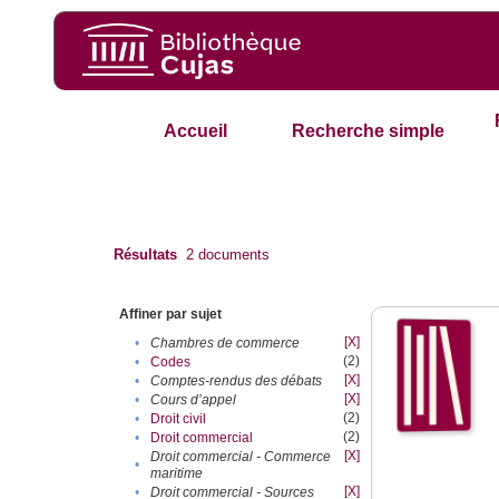
Accueil
Recherche simple
Résultats
2
documents
Affiner par sujet
[X]
•
Chambres de commerce
(2)
•
Codes
[X]
•
Comptes-rendus des débats
[X]
•
Cours d’appel
(2)
•
Droit civil
(2)
•
Droit commercial
[X]
Droit commercial - Commerce
•
maritime
[X]
•
Droit commercial - Sources