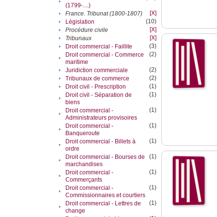
•
(1799-....)
[X]
•
France. Tribunat (1800-1807)
(10)
•
Législation
[X]
•
Procédure civile
[X]
•
Tribunaux
(3)
•
Droit commercial - Faillite
(2)
Droit commercial - Commerce
•
maritime
(2)
•
Juridiction commerciale
(2)
•
Tribunaux de commerce
(1)
•
Droit civil - Prescription
(1)
Droit civil - Séparation de
•
biens
(1)
Droit commercial -
•
Administrateurs provisoires
(1)
Droit commercial -
•
Banqueroute
(1)
Droit commercial - Billets à
•
ordre
(1)
Droit commercial - Bourses de
•
marchandises
(1)
Droit commercial -
•
Commerçants
(1)
Droit commercial -
•
Commissionnaires et courtiers
(1)
Droit commercial - Lettres de
•
change