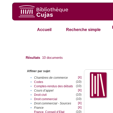
Accueil
Recherche simple
Résultats
10
documents
Affiner par sujet
[X]
•
Chambres de commerce
(10)
•
Codes
(10)
•
Comptes-rendus des débats
[X]
•
Cours d’appel
(10)
•
Droit civil
(10)
•
Droit commercial
[X]
•
Droit commercial - Sources
[X]
•
France
(10)
France. Conseil d’Etat