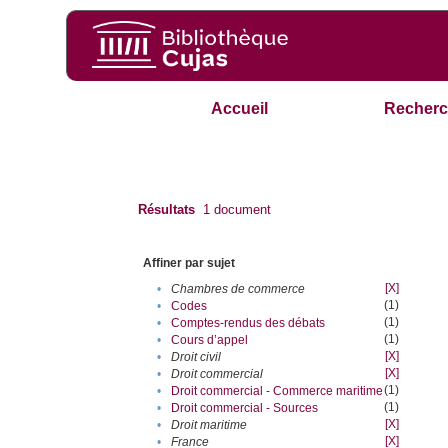
Accueil
Recherc
Résultats
1
document
Affiner par sujet
[X]
•
Chambres de commerce
(1)
•
Codes
(1)
•
Comptes-rendus des débats
(1)
•
Cours d’appel
[X]
•
Droit civil
[X]
•
Droit commercial
(1)
•
Droit commercial - Commerce maritime
(1)
•
Droit commercial - Sources
[X]
•
Droit maritime
[X]
•
France