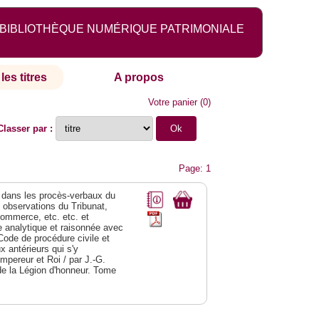
BIBLIOTHÈQUE NUMÉRIQUE PATRIMONIALE
les titres
A propos
Votre panier
(
0
)
Classer par :
Page: 1
dans les procès-verbaux du
s observations du Tribunat,
commerce, etc. etc. et
analytique et raisonnée avec
Code de procédure civile et
 antérieurs qui s'y
Empereur et Roi / par J.-G.
de la Légion d'honneur. Tome