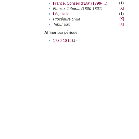
(1)
•
France. Conseil d’Etat (1799-....)
[X]
•
France. Tribunat (1800-1807)
(1)
•
Législation
[X]
•
Procédure civile
[X]
•
Tribunaux
Affiner par période
(1)
•
1789-1815