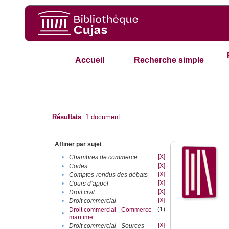
Accueil
Recherche simple
Résultats
1
document
Affiner par sujet
[X]
•
Chambres de commerce
[X]
•
Codes
[X]
•
Comptes-rendus des débats
[X]
•
Cours d’appel
[X]
•
Droit civil
[X]
•
Droit commercial
(1)
Droit commercial - Commerce
•
maritime
[X]
•
Droit commercial - Sources