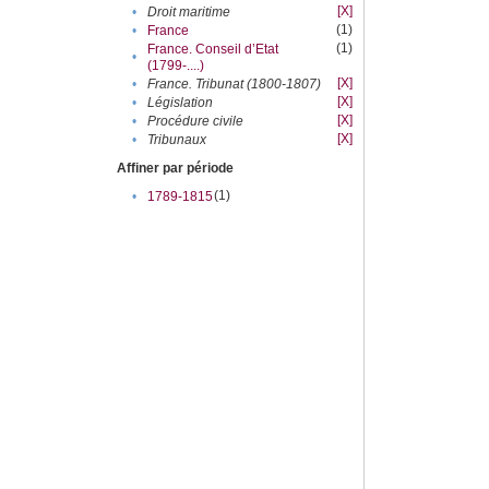
[X]
•
Droit maritime
(1)
•
France
(1)
France. Conseil d’Etat
•
(1799-....)
[X]
•
France. Tribunat (1800-1807)
[X]
•
Législation
[X]
•
Procédure civile
[X]
•
Tribunaux
Affiner par période
(1)
•
1789-1815