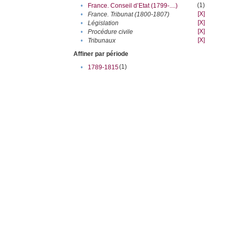
(1)
•
France. Conseil d’Etat (1799-....)
[X]
•
France. Tribunat (1800-1807)
[X]
•
Législation
[X]
•
Procédure civile
[X]
•
Tribunaux
Affiner par période
(1)
•
1789-1815