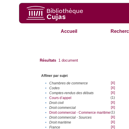
Accueil
Recherc
Résultats
1
document
Affiner par sujet
[X]
•
Chambres de commerce
[X]
•
Codes
[X]
•
Comptes-rendus des débats
(1)
•
Cours d’appel
[X]
•
Droit civil
[X]
•
Droit commercial
(1)
•
Droit commercial - Commerce maritime
[X]
•
Droit commercial - Sources
[X]
•
Droit maritime
[X]
•
France