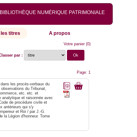
BIBLIOTHÈQUE NUMÉRIQUE PATRIMONIALE
les titres
A propos
Votre panier
(
0
)
Classer par :
Page: 1
dans les procès-verbaux du
s observations du Tribunat,
commerce, etc. etc. et
analytique et raisonnée avec
Code de procédure civile et
 antérieurs qui s'y
Empereur et Roi / par J.-G.
de la Légion d'honneur. Tome