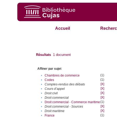
Accueil
Recherc
Résultats
1
document
Affiner par sujet
(1)
•
Chambres de commerce
(1)
•
Codes
[X]
•
Comptes-rendus des débats
[X]
•
Cours d’appel
[X]
•
Droit civil
[X]
•
Droit commercial
(1)
•
Droit commercial - Commerce maritime
[X]
•
Droit commercial - Sources
[X]
•
Droit maritime
(1)
•
France