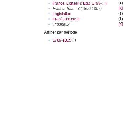
(1)
•
France. Conseil d’Etat (1799-....)
[X]
•
France. Tribunat (1800-1807)
(1)
•
Législation
(1)
•
Procédure civile
[X]
•
Tribunaux
Affiner par période
(1)
•
1789-1815