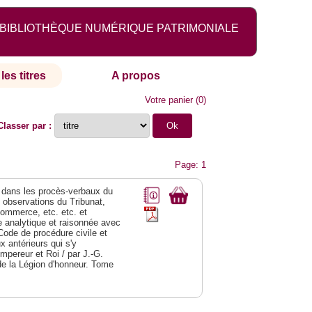
BIBLIOTHÈQUE NUMÉRIQUE PATRIMONIALE
les titres
A propos
Votre panier
(
0
)
Classer par :
Page: 1
dans les procès-verbaux du
s observations du Tribunat,
commerce, etc. etc. et
analytique et raisonnée avec
Code de procédure civile et
 antérieurs qui s'y
Empereur et Roi / par J.-G.
de la Légion d'honneur. Tome