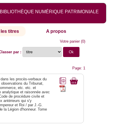
BIBLIOTHÈQUE NUMÉRIQUE PATRIMONIALE
les titres
A propos
Votre panier
(
0
)
Classer par :
Page: 1
dans les procès-verbaux du
s observations du Tribunat,
commerce, etc. etc. et
analytique et raisonnée avec
Code de procédure civile et
 antérieurs qui s'y
Empereur et Roi / par J.-G.
de la Légion d'honneur. Tome