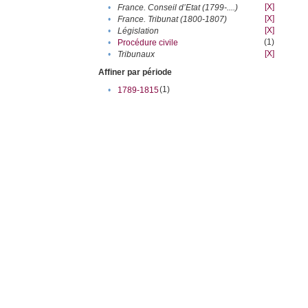
[X]
•
France. Conseil d’Etat (1799-....)
[X]
•
France. Tribunat (1800-1807)
[X]
•
Législation
(1)
•
Procédure civile
[X]
•
Tribunaux
Affiner par période
(1)
•
1789-1815