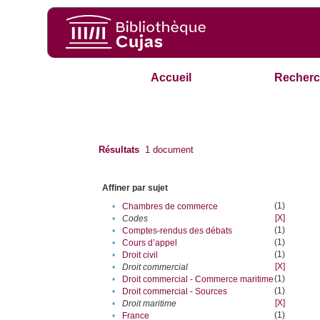
Accueil
Recherc
Résultats
1
document
Affiner par sujet
(1)
•
Chambres de commerce
[X]
•
Codes
(1)
•
Comptes-rendus des débats
(1)
•
Cours d’appel
(1)
•
Droit civil
[X]
•
Droit commercial
(1)
•
Droit commercial - Commerce maritime
(1)
•
Droit commercial - Sources
[X]
•
Droit maritime
(1)
•
France