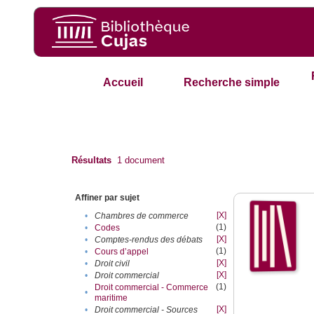
Accueil
Recherche simple
Résultats
1
document
Affiner par sujet
[X]
•
Chambres de commerce
(1)
•
Codes
[X]
•
Comptes-rendus des débats
(1)
•
Cours d’appel
[X]
•
Droit civil
[X]
•
Droit commercial
(1)
Droit commercial - Commerce
•
maritime
[X]
•
Droit commercial - Sources