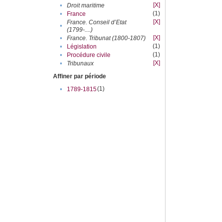
[X]
•
Droit maritime
(1)
•
France
[X]
France. Conseil d’Etat
•
(1799-....)
[X]
•
France. Tribunat (1800-1807)
(1)
•
Législation
(1)
•
Procédure civile
[X]
•
Tribunaux
Affiner par période
(1)
•
1789-1815