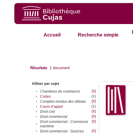
Accueil
Recherche simple
Résultats
1
document
Affiner par sujet
[X]
•
Chambres de commerce
(1)
•
Codes
[X]
•
Comptes-rendus des débats
(1)
•
Cours d’appel
[X]
•
Droit civil
[X]
•
Droit commercial
[X]
Droit commercial - Commerce
•
maritime
[X]
•
Droit commercial - Sources