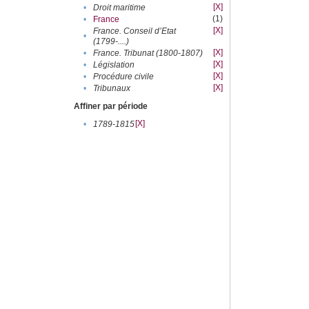
[X]
•
Droit maritime
(1)
•
France
[X]
France. Conseil d’Etat
•
(1799-....)
[X]
•
France. Tribunat (1800-1807)
[X]
•
Législation
[X]
•
Procédure civile
[X]
•
Tribunaux
Affiner par période
[X]
•
1789-1815