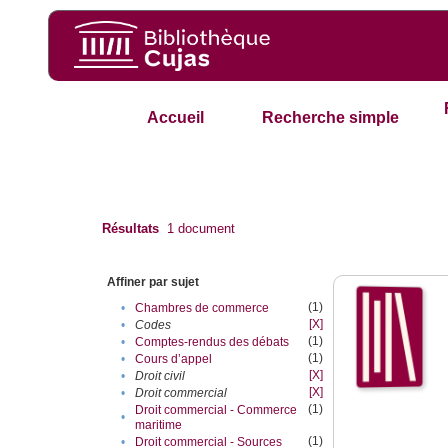
Accueil
Recherche simple
Résultats
1
document
Affiner par sujet
(1)
•
Chambres de commerce
[X]
•
Codes
(1)
•
Comptes-rendus des débats
(1)
•
Cours d’appel
[X]
•
Droit civil
[X]
•
Droit commercial
(1)
Droit commercial - Commerce
•
maritime
(1)
•
Droit commercial - Sources