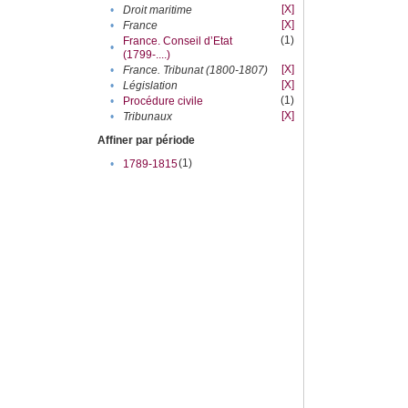
[X]
•
Droit maritime
[X]
•
France
(1)
France. Conseil d’Etat
•
(1799-....)
[X]
•
France. Tribunat (1800-1807)
[X]
•
Législation
(1)
•
Procédure civile
[X]
•
Tribunaux
Affiner par période
(1)
•
1789-1815