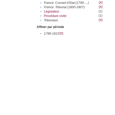
[X]
•
France. Conseil d’Etat (1799-....)
[X]
•
France. Tribunat (1800-1807)
(1)
•
Législation
(1)
•
Procédure civile
[X]
•
Tribunaux
Affiner par période
[X]
•
1789-1815