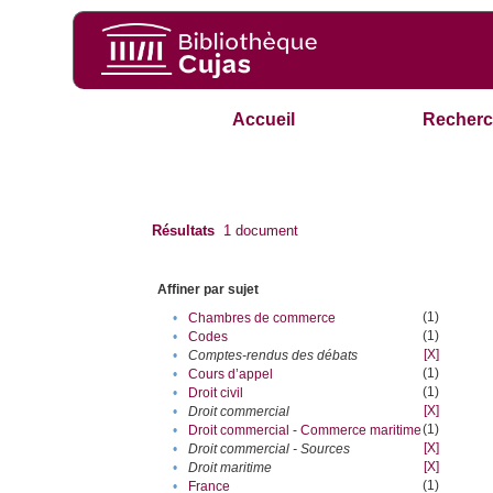
Accueil
Recherc
Résultats
1
document
Affiner par sujet
(1)
•
Chambres de commerce
(1)
•
Codes
[X]
•
Comptes-rendus des débats
(1)
•
Cours d’appel
(1)
•
Droit civil
[X]
•
Droit commercial
(1)
•
Droit commercial - Commerce maritime
[X]
•
Droit commercial - Sources
[X]
•
Droit maritime
(1)
•
France