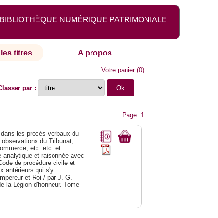
BIBLIOTHÈQUE NUMÉRIQUE PATRIMONIALE
les titres
A propos
Votre panier
(
0
)
Classer par :
Page: 1
dans les procès-verbaux du
s observations du Tribunat,
commerce, etc. etc. et
analytique et raisonnée avec
Code de procédure civile et
 antérieurs qui s'y
Empereur et Roi / par J.-G.
de la Légion d'honneur. Tome