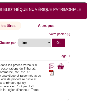
BIBLIOTHÈQUE NUMÉRIQUE PATRIMONIALE
les titres
A propos
Votre panier
(
0
)
Classer par :
Page: 1
dans les procès-verbaux du
s observations du Tribunat,
commerce, etc. etc. et
analytique et raisonnée avec
Code de procédure civile et
 antérieurs qui s'y
Empereur et Roi / par J.-G.
de la Légion d'honneur. Tome