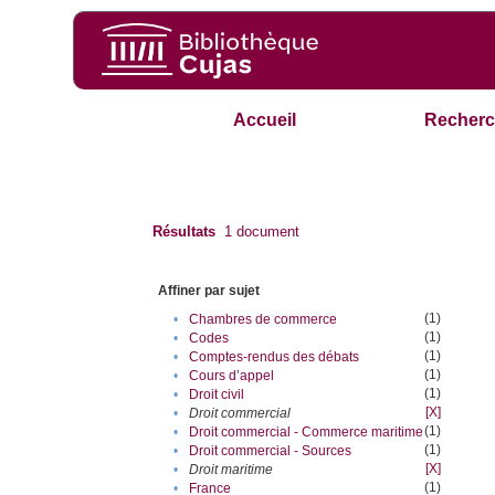
Accueil
Recherc
Résultats
1
document
Affiner par sujet
(1)
•
Chambres de commerce
(1)
•
Codes
(1)
•
Comptes-rendus des débats
(1)
•
Cours d’appel
(1)
•
Droit civil
[X]
•
Droit commercial
(1)
•
Droit commercial - Commerce maritime
(1)
•
Droit commercial - Sources
[X]
•
Droit maritime
(1)
•
France