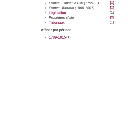
[X]
•
France. Conseil d’Etat (1799-....)
[X]
•
France. Tribunat (1800-1807)
(1)
•
Législation
[X]
•
Procédure civile
(1)
•
Tribunaux
Affiner par période
(1)
•
1789-1815