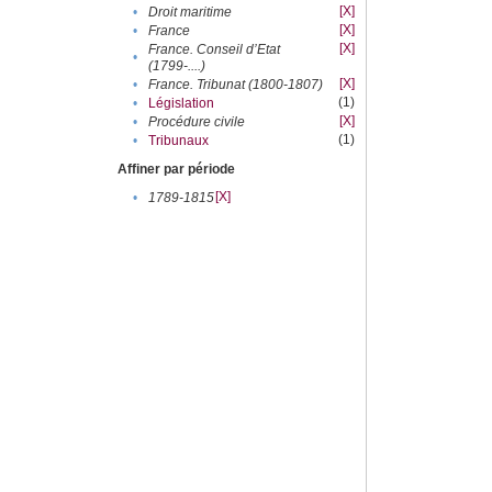
[X]
•
Droit maritime
[X]
•
France
[X]
France. Conseil d’Etat
•
(1799-....)
[X]
•
France. Tribunat (1800-1807)
(1)
•
Législation
[X]
•
Procédure civile
(1)
•
Tribunaux
Affiner par période
[X]
•
1789-1815