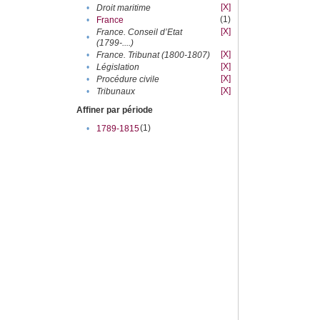
[X]
•
Droit maritime
(1)
•
France
[X]
France. Conseil d’Etat
•
(1799-....)
[X]
•
France. Tribunat (1800-1807)
[X]
•
Législation
[X]
•
Procédure civile
[X]
•
Tribunaux
Affiner par période
(1)
•
1789-1815