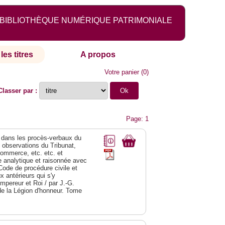
BIBLIOTHÈQUE NUMÉRIQUE PATRIMONIALE
les titres
A propos
Votre panier
(
0
)
Classer par :
Page: 1
dans les procès-verbaux du
s observations du Tribunat,
commerce, etc. etc. et
analytique et raisonnée avec
Code de procédure civile et
 antérieurs qui s'y
Empereur et Roi / par J.-G.
de la Légion d'honneur. Tome