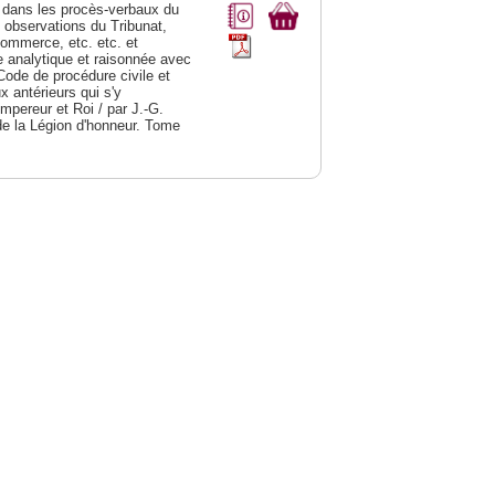
dans les procès-verbaux du
s observations du Tribunat,
commerce, etc. etc. et
analytique et raisonnée avec
Code de procédure civile et
 antérieurs qui s'y
Empereur et Roi / par J.-G.
de la Légion d'honneur. Tome