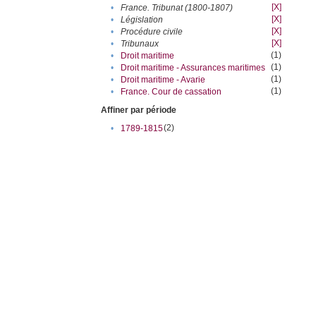
[X]
•
France. Tribunat (1800-1807)
[X]
•
Législation
[X]
•
Procédure civile
[X]
•
Tribunaux
(1)
•
Droit maritime
(1)
•
Droit maritime - Assurances maritimes
(1)
•
Droit maritime - Avarie
(1)
•
France. Cour de cassation
Affiner par période
(2)
•
1789-1815