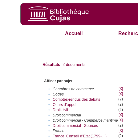
Accueil
Recherc
Résultats
2
documents
Affiner par sujet
[X]
•
Chambres de commerce
[X]
•
Codes
(2)
•
Comptes-rendus des débats
(2)
•
Cours d’appel
(2)
•
Droit civil
[X]
•
Droit commercial
[X]
•
Droit commercial - Commerce maritime
(2)
•
Droit commercial - Sources
[X]
•
France
(2)
•
France. Conseil d’Etat (1799-....)