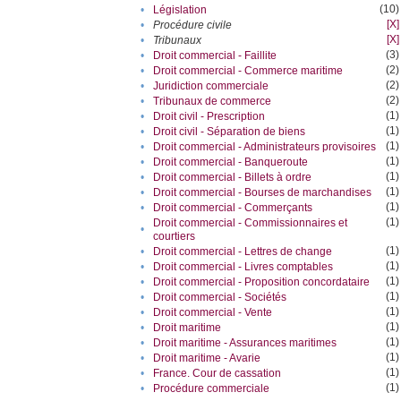
(10)
•
Législation
[X]
•
Procédure civile
[X]
•
Tribunaux
(3)
•
Droit commercial - Faillite
(2)
•
Droit commercial - Commerce maritime
(2)
•
Juridiction commerciale
(2)
•
Tribunaux de commerce
(1)
•
Droit civil - Prescription
(1)
•
Droit civil - Séparation de biens
(1)
•
Droit commercial - Administrateurs provisoires
(1)
•
Droit commercial - Banqueroute
(1)
•
Droit commercial - Billets à ordre
(1)
•
Droit commercial - Bourses de marchandises
(1)
•
Droit commercial - Commerçants
(1)
Droit commercial - Commissionnaires et
•
courtiers
(1)
•
Droit commercial - Lettres de change
(1)
•
Droit commercial - Livres comptables
(1)
•
Droit commercial - Proposition concordataire
(1)
•
Droit commercial - Sociétés
(1)
•
Droit commercial - Vente
(1)
•
Droit maritime
(1)
•
Droit maritime - Assurances maritimes
(1)
•
Droit maritime - Avarie
(1)
•
France. Cour de cassation
(1)
•
Procédure commerciale