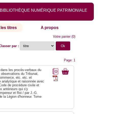
BIBLIOTHÈQUE NUMÉRIQUE PATRIMONIALE
les titres
A propos
Votre panier
(
0
)
Classer par :
Page: 1
dans les procès-verbaux du
s observations du Tribunat,
commerce, etc. etc. et
analytique et raisonnée avec
Code de procédure civile et
 antérieurs qui s'y
Empereur et Roi / par J.-G.
de la Légion d'honneur. Tome