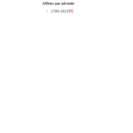
Affiner par période
[X]
•
1789-1815