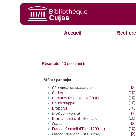
Accueil
Recherc
Résultats
10
documents
Affiner par sujet
[X]
•
Chambres de commerce
(10)
•
Codes
(10)
•
Comptes-rendus des débats
(10)
•
Cours d’appel
(10)
•
Droit civil
[X]
•
Droit commercial
(10)
•
Droit commercial - Sources
[X]
•
France
(10)
•
France. Conseil d’Etat (1799-....)
[X]
•
France. Tribunat (1800-1807)