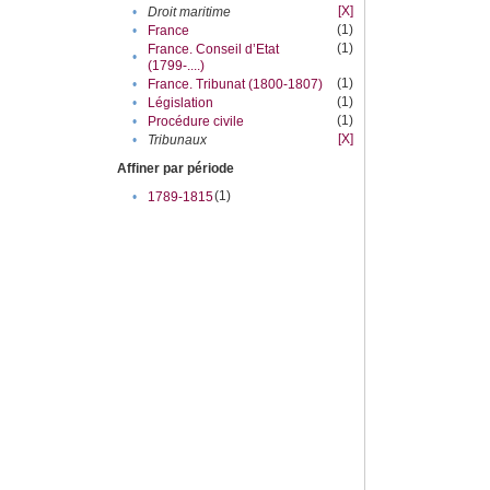
[X]
•
Droit maritime
(1)
•
France
(1)
France. Conseil d’Etat
•
(1799-....)
(1)
•
France. Tribunat (1800-1807)
(1)
•
Législation
(1)
•
Procédure civile
[X]
•
Tribunaux
Affiner par période
(1)
•
1789-1815