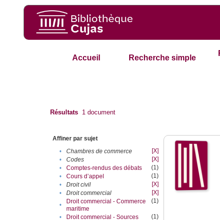
Accueil
Recherche simple
Résultats
1
document
Affiner par sujet
[X]
•
Chambres de commerce
[X]
•
Codes
(1)
•
Comptes-rendus des débats
(1)
•
Cours d’appel
[X]
•
Droit civil
[X]
•
Droit commercial
(1)
Droit commercial - Commerce
•
maritime
(1)
•
Droit commercial - Sources