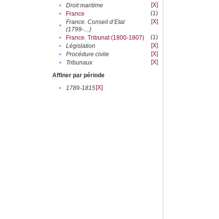
[X]
•
Droit maritime
(1)
•
France
[X]
France. Conseil d’Etat
•
(1799-....)
(1)
•
France. Tribunat (1800-1807)
[X]
•
Législation
[X]
•
Procédure civile
[X]
•
Tribunaux
Affiner par période
[X]
•
1789-1815