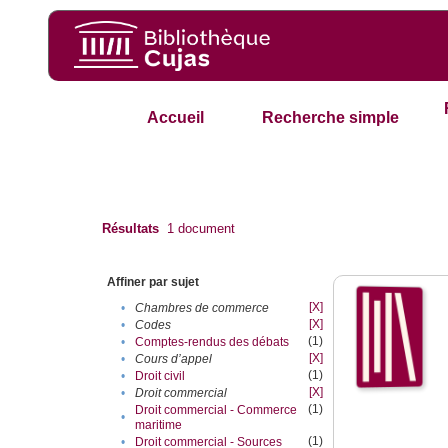
Accueil
Recherche simple
Résultats
1
document
Affiner par sujet
[X]
•
Chambres de commerce
[X]
•
Codes
(1)
•
Comptes-rendus des débats
[X]
•
Cours d’appel
(1)
•
Droit civil
[X]
•
Droit commercial
(1)
Droit commercial - Commerce
•
maritime
(1)
•
Droit commercial - Sources