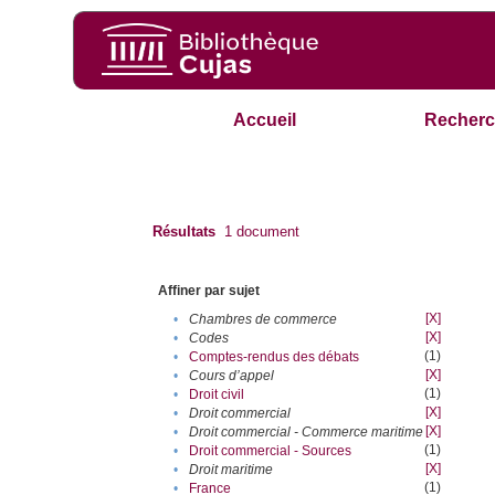
Accueil
Recherc
Résultats
1
document
Affiner par sujet
[X]
•
Chambres de commerce
[X]
•
Codes
(1)
•
Comptes-rendus des débats
[X]
•
Cours d’appel
(1)
•
Droit civil
[X]
•
Droit commercial
[X]
•
Droit commercial - Commerce maritime
(1)
•
Droit commercial - Sources
[X]
•
Droit maritime
(1)
•
France