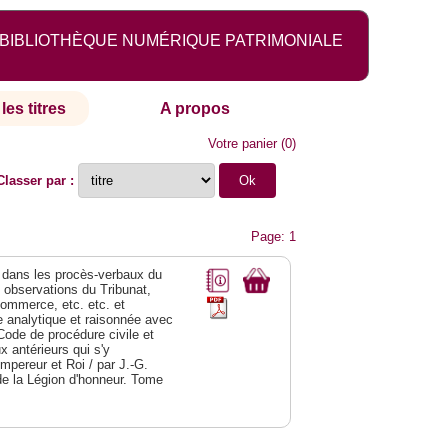
BIBLIOTHÈQUE NUMÉRIQUE PATRIMONIALE
les titres
A propos
Votre panier
(
0
)
Classer par :
Page: 1
dans les procès-verbaux du
s observations du Tribunat,
commerce, etc. etc. et
analytique et raisonnée avec
Code de procédure civile et
 antérieurs qui s'y
Empereur et Roi / par J.-G.
de la Légion d'honneur. Tome