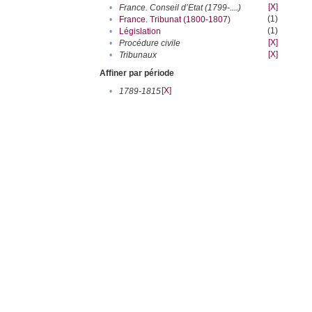
[X]
•
France. Conseil d’Etat (1799-....)
(1)
•
France. Tribunat (1800-1807)
(1)
•
Législation
[X]
•
Procédure civile
[X]
•
Tribunaux
Affiner par période
[X]
•
1789-1815