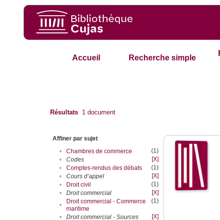
Accueil
Recherche simple
Résultats
1
document
Affiner par sujet
(1)
•
Chambres de commerce
[X]
•
Codes
(1)
•
Comptes-rendus des débats
[X]
•
Cours d’appel
(1)
•
Droit civil
[X]
•
Droit commercial
(1)
Droit commercial - Commerce
•
maritime
[X]
•
Droit commercial - Sources