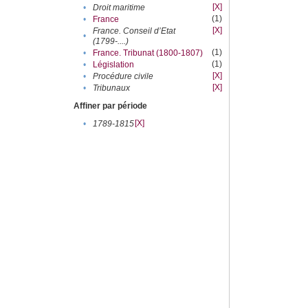
[X]
•
Droit maritime
(1)
•
France
[X]
France. Conseil d’Etat
•
(1799-....)
(1)
•
France. Tribunat (1800-1807)
(1)
•
Législation
[X]
•
Procédure civile
[X]
•
Tribunaux
Affiner par période
[X]
•
1789-1815