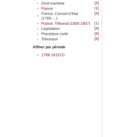
[X]
•
Droit maritime
(1)
•
France
[X]
France. Conseil d’Etat
•
(1799-....)
(1)
•
France. Tribunat (1800-1807)
[X]
•
Législation
[X]
•
Procédure civile
[X]
•
Tribunaux
Affiner par période
(1)
•
1789-1815