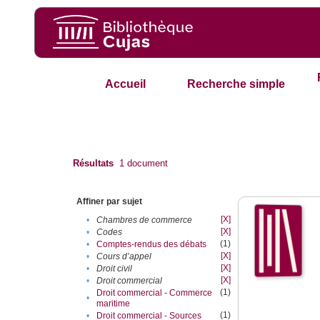
Accueil
Recherche simple
Résultats
1
document
Affiner par sujet
[X]
•
Chambres de commerce
[X]
•
Codes
(1)
•
Comptes-rendus des débats
[X]
•
Cours d’appel
[X]
•
Droit civil
[X]
•
Droit commercial
(1)
Droit commercial - Commerce
•
maritime
(1)
•
Droit commercial - Sources