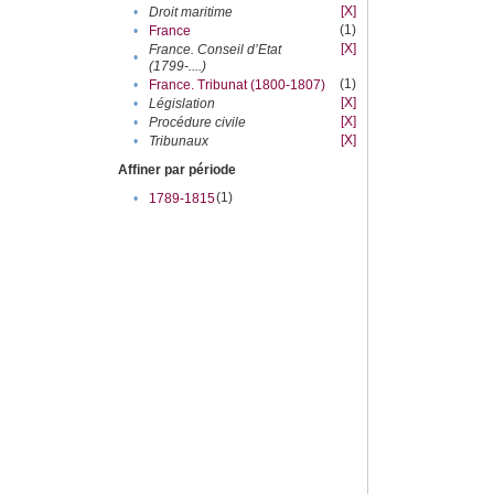
[X]
•
Droit maritime
(1)
•
France
[X]
France. Conseil d’Etat
•
(1799-....)
(1)
•
France. Tribunat (1800-1807)
[X]
•
Législation
[X]
•
Procédure civile
[X]
•
Tribunaux
Affiner par période
(1)
•
1789-1815