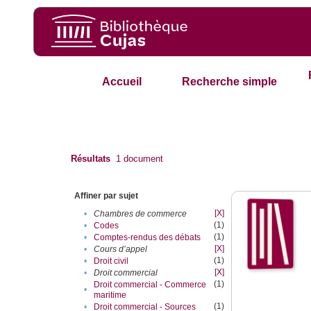
Accueil
Recherche simple
Résultats
1
document
Affiner par sujet
[X]
•
Chambres de commerce
(1)
•
Codes
(1)
•
Comptes-rendus des débats
[X]
•
Cours d’appel
(1)
•
Droit civil
[X]
•
Droit commercial
(1)
Droit commercial - Commerce
•
maritime
(1)
•
Droit commercial - Sources