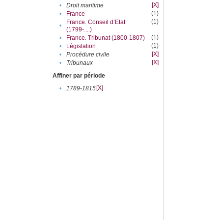
[X]
•
Droit maritime
(1)
•
France
(1)
France. Conseil d’Etat
•
(1799-....)
(1)
•
France. Tribunat (1800-1807)
(1)
•
Législation
[X]
•
Procédure civile
[X]
•
Tribunaux
Affiner par période
[X]
•
1789-1815