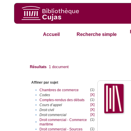
Accueil
Recherche simple
Résultats
1
document
Affiner par sujet
(1)
•
Chambres de commerce
[X]
•
Codes
(1)
•
Comptes-rendus des débats
[X]
•
Cours d’appel
[X]
•
Droit civil
[X]
•
Droit commercial
(1)
Droit commercial - Commerce
•
maritime
(1)
•
Droit commercial - Sources