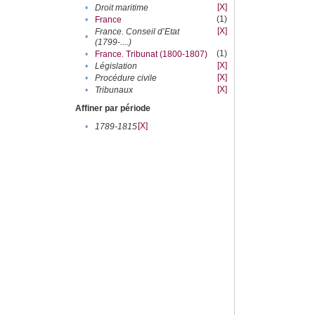
[X]
•
Droit maritime
(1)
•
France
[X]
France. Conseil d’Etat
•
(1799-....)
(1)
•
France. Tribunat (1800-1807)
[X]
•
Législation
[X]
•
Procédure civile
[X]
•
Tribunaux
Affiner par période
[X]
•
1789-1815