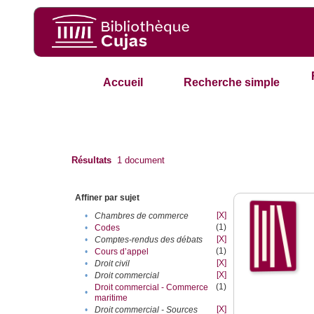
Accueil
Recherche simple
Résultats
1
document
Affiner par sujet
[X]
•
Chambres de commerce
(1)
•
Codes
[X]
•
Comptes-rendus des débats
(1)
•
Cours d’appel
[X]
•
Droit civil
[X]
•
Droit commercial
(1)
Droit commercial - Commerce
•
maritime
[X]
•
Droit commercial - Sources