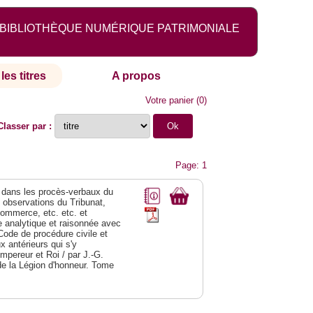
BIBLIOTHÈQUE NUMÉRIQUE PATRIMONIALE
les titres
A propos
Votre panier
(
0
)
Classer par :
Page: 1
dans les procès-verbaux du
s observations du Tribunat,
commerce, etc. etc. et
analytique et raisonnée avec
Code de procédure civile et
 antérieurs qui s'y
Empereur et Roi / par J.-G.
de la Légion d'honneur. Tome