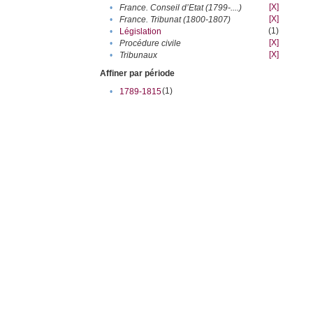
[X]
•
France. Conseil d’Etat (1799-....)
[X]
•
France. Tribunat (1800-1807)
(1)
•
Législation
[X]
•
Procédure civile
[X]
•
Tribunaux
Affiner par période
(1)
•
1789-1815