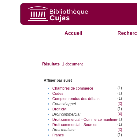
Accueil
Recherc
Résultats
1
document
Affiner par sujet
(1)
•
Chambres de commerce
(1)
•
Codes
(1)
•
Comptes-rendus des débats
[X]
•
Cours d’appel
(1)
•
Droit civil
[X]
•
Droit commercial
(1)
•
Droit commercial - Commerce maritime
(1)
•
Droit commercial - Sources
[X]
•
Droit maritime
(1)
•
France