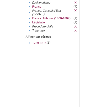
[X]
•
Droit maritime
(1)
•
France
[X]
France. Conseil d’Etat
•
(1799-....)
(1)
•
France. Tribunat (1800-1807)
(1)
•
Législation
[X]
•
Procédure civile
[X]
•
Tribunaux
Affiner par période
(1)
•
1789-1815