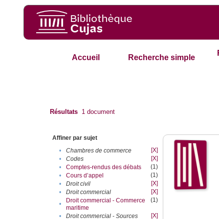
Accueil
Recherche simple
Résultats
1
document
Affiner par sujet
[X]
•
Chambres de commerce
[X]
•
Codes
(1)
•
Comptes-rendus des débats
(1)
•
Cours d’appel
[X]
•
Droit civil
[X]
•
Droit commercial
(1)
Droit commercial - Commerce
•
maritime
[X]
•
Droit commercial - Sources