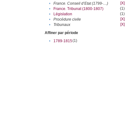
[X]
•
France. Conseil d’Etat (1799-....)
(1)
•
France. Tribunat (1800-1807)
(1)
•
Législation
[X]
•
Procédure civile
[X]
•
Tribunaux
Affiner par période
(1)
•
1789-1815