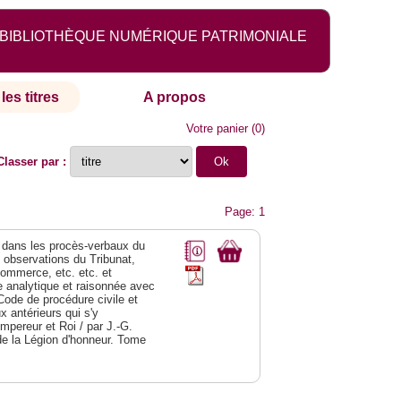
BIBLIOTHÈQUE NUMÉRIQUE PATRIMONIALE
les titres
A propos
Votre panier
(
0
)
Classer par :
Page: 1
dans les procès-verbaux du
s observations du Tribunat,
commerce, etc. etc. et
analytique et raisonnée avec
Code de procédure civile et
 antérieurs qui s'y
Empereur et Roi / par J.-G.
de la Légion d'honneur. Tome