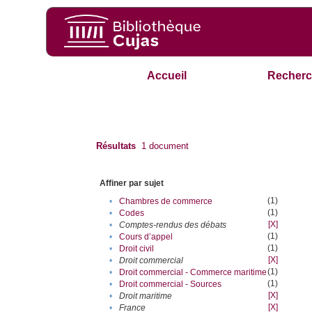
Accueil
Recherc
Résultats
1
document
Affiner par sujet
(1)
•
Chambres de commerce
(1)
•
Codes
[X]
•
Comptes-rendus des débats
(1)
•
Cours d’appel
(1)
•
Droit civil
[X]
•
Droit commercial
(1)
•
Droit commercial - Commerce maritime
(1)
•
Droit commercial - Sources
[X]
•
Droit maritime
[X]
•
France