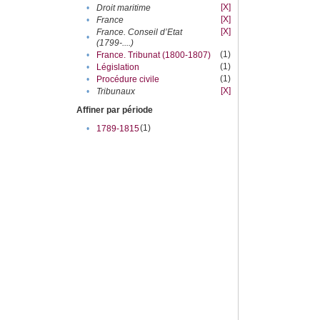
[X]
•
Droit maritime
[X]
•
France
[X]
France. Conseil d’Etat
•
(1799-....)
(1)
•
France. Tribunat (1800-1807)
(1)
•
Législation
(1)
•
Procédure civile
[X]
•
Tribunaux
Affiner par période
(1)
•
1789-1815