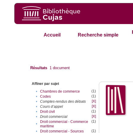
Accueil
Recherche simple
Résultats
1
document
Affiner par sujet
(1)
•
Chambres de commerce
(1)
•
Codes
[X]
•
Comptes-rendus des débats
[X]
•
Cours d’appel
(1)
•
Droit civil
[X]
•
Droit commercial
(1)
Droit commercial - Commerce
•
maritime
(1)
•
Droit commercial - Sources