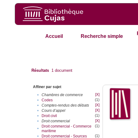
Accueil
Recherche simple
Résultats
1
document
Affiner par sujet
[X]
•
Chambres de commerce
(1)
•
Codes
[X]
•
Comptes-rendus des débats
[X]
•
Cours d’appel
(1)
•
Droit civil
[X]
•
Droit commercial
(1)
Droit commercial - Commerce
•
maritime
(1)
•
Droit commercial - Sources