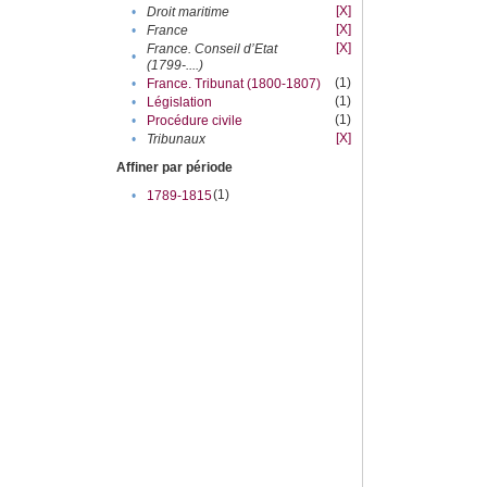
[X]
•
Droit maritime
[X]
•
France
[X]
France. Conseil d’Etat
•
(1799-....)
(1)
•
France. Tribunat (1800-1807)
(1)
•
Législation
(1)
•
Procédure civile
[X]
•
Tribunaux
Affiner par période
(1)
•
1789-1815