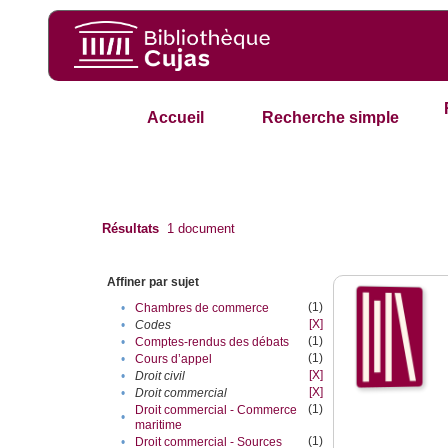
Accueil
Recherche simple
Résultats
1
document
Affiner par sujet
(1)
•
Chambres de commerce
[X]
•
Codes
(1)
•
Comptes-rendus des débats
(1)
•
Cours d’appel
[X]
•
Droit civil
[X]
•
Droit commercial
(1)
Droit commercial - Commerce
•
maritime
(1)
•
Droit commercial - Sources