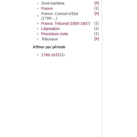
[X]
•
Droit maritime
(1)
•
France
[X]
France. Conseil d’Etat
•
(1799-....)
(1)
•
France. Tribunat (1800-1807)
(1)
•
Législation
(1)
•
Procédure civile
[X]
•
Tribunaux
Affiner par période
(1)
•
1789-1815