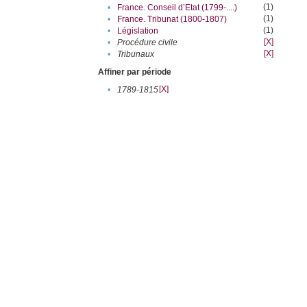
(1)
•
France. Conseil d’Etat (1799-....)
(1)
•
France. Tribunat (1800-1807)
(1)
•
Législation
[X]
•
Procédure civile
[X]
•
Tribunaux
Affiner par période
[X]
•
1789-1815