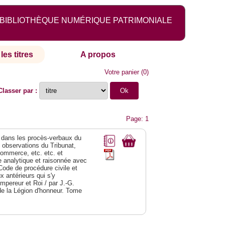
BIBLIOTHÈQUE NUMÉRIQUE PATRIMONIALE
les titres
A propos
Votre panier
(
0
)
Classer par :
Page: 1
dans les procès-verbaux du
s observations du Tribunat,
commerce, etc. etc. et
analytique et raisonnée avec
Code de procédure civile et
 antérieurs qui s'y
Empereur et Roi / par J.-G.
de la Légion d'honneur. Tome