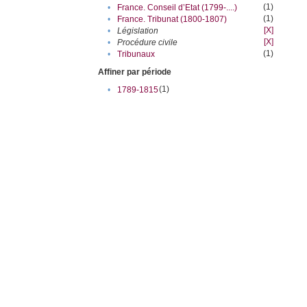
(1)
•
France. Conseil d’Etat (1799-....)
(1)
•
France. Tribunat (1800-1807)
[X]
•
Législation
[X]
•
Procédure civile
(1)
•
Tribunaux
Affiner par période
(1)
•
1789-1815