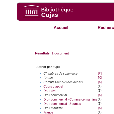
Accueil
Recherc
Résultats
1
document
Affiner par sujet
[X]
•
Chambres de commerce
[X]
•
Codes
[X]
•
Comptes-rendus des débats
(1)
•
Cours d’appel
(1)
•
Droit civil
[X]
•
Droit commercial
(1)
•
Droit commercial - Commerce maritime
(1)
•
Droit commercial - Sources
[X]
•
Droit maritime
(1)
•
France