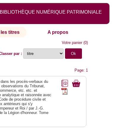
BIBLIOTHÈQUE NUMÉRIQUE PATRIMONIALE
les titres
A propos
Votre panier
(
0
)
Classer par :
Page: 1
dans les procès-verbaux du
s observations du Tribunat,
commerce, etc. etc. et
analytique et raisonnée avec
Code de procédure civile et
 antérieurs qui s'y
Empereur et Roi / par J.-G.
de la Légion d'honneur. Tome