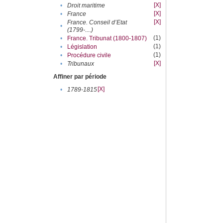
[X]
•
Droit maritime
[X]
•
France
[X]
France. Conseil d’Etat
•
(1799-....)
(1)
•
France. Tribunat (1800-1807)
(1)
•
Législation
(1)
•
Procédure civile
[X]
•
Tribunaux
Affiner par période
[X]
•
1789-1815