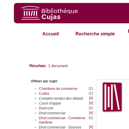
Accueil
Recherche simple
Résultats
1
document
Affiner par sujet
(1)
•
Chambres de commerce
(1)
•
Codes
[X]
•
Comptes-rendus des débats
[X]
•
Cours d’appel
(1)
•
Droit civil
[X]
•
Droit commercial
(1)
Droit commercial - Commerce
•
maritime
[X]
•
Droit commercial - Sources