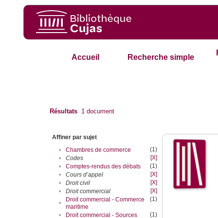
Accueil
Recherche simple
Résultats
1
document
Affiner par sujet
(1)
•
Chambres de commerce
[X]
•
Codes
(1)
•
Comptes-rendus des débats
[X]
•
Cours d’appel
[X]
•
Droit civil
[X]
•
Droit commercial
(1)
Droit commercial - Commerce
•
maritime
(1)
•
Droit commercial - Sources