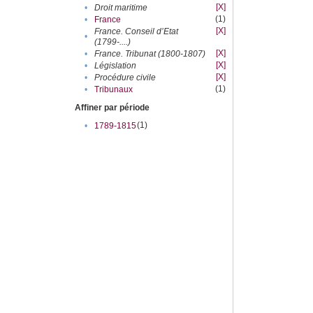
[X]
•
Droit maritime
(1)
•
France
[X]
France. Conseil d’Etat
•
(1799-....)
[X]
•
France. Tribunat (1800-1807)
[X]
•
Législation
[X]
•
Procédure civile
(1)
•
Tribunaux
Affiner par période
(1)
•
1789-1815