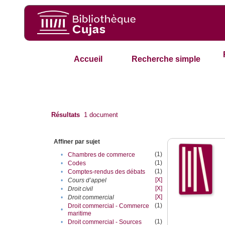
Accueil
Recherche simple
Résultats
1
document
Affiner par sujet
(1)
•
Chambres de commerce
(1)
•
Codes
(1)
•
Comptes-rendus des débats
[X]
•
Cours d’appel
[X]
•
Droit civil
[X]
•
Droit commercial
(1)
Droit commercial - Commerce
•
maritime
(1)
•
Droit commercial - Sources