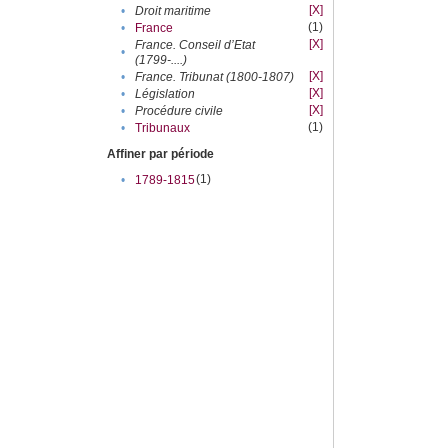
[X]
•
Droit maritime
(1)
•
France
[X]
France. Conseil d’Etat
•
(1799-....)
[X]
•
France. Tribunat (1800-1807)
[X]
•
Législation
[X]
•
Procédure civile
(1)
•
Tribunaux
Affiner par période
(1)
•
1789-1815