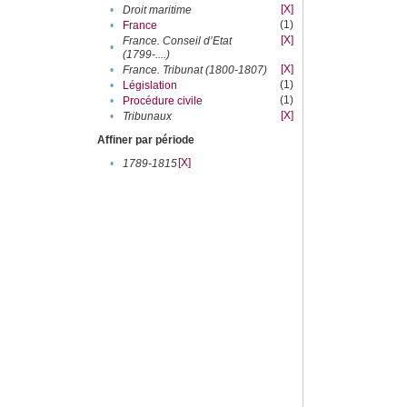
[X]
•
Droit maritime
(1)
•
France
[X]
France. Conseil d’Etat
•
(1799-....)
[X]
•
France. Tribunat (1800-1807)
(1)
•
Législation
(1)
•
Procédure civile
[X]
•
Tribunaux
Affiner par période
[X]
•
1789-1815