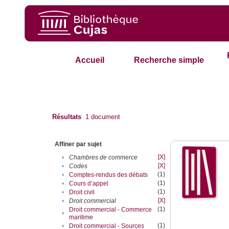
Accueil
Recherche simple
Résultats
1
document
Affiner par sujet
[X]
•
Chambres de commerce
[X]
•
Codes
(1)
•
Comptes-rendus des débats
(1)
•
Cours d’appel
(1)
•
Droit civil
[X]
•
Droit commercial
(1)
Droit commercial - Commerce
•
maritime
(1)
•
Droit commercial - Sources