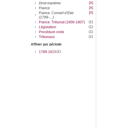
[X]
•
Droit maritime
[X]
•
France
[X]
France. Conseil d’Etat
•
(1799-....)
(1)
•
France. Tribunat (1800-1807)
(1)
•
Législation
(1)
•
Procédure civile
(1)
•
Tribunaux
Affiner par période
(1)
•
1789-1815