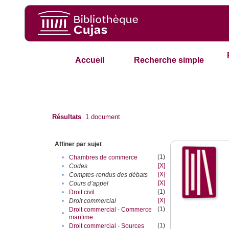
Accueil
Recherche simple
Résultats
1
document
Affiner par sujet
(1)
•
Chambres de commerce
[X]
•
Codes
[X]
•
Comptes-rendus des débats
[X]
•
Cours d’appel
(1)
•
Droit civil
[X]
•
Droit commercial
(1)
Droit commercial - Commerce
•
maritime
(1)
•
Droit commercial - Sources