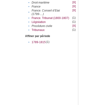
[X]
•
Droit maritime
[X]
•
France
[X]
France. Conseil d’Etat
•
(1799-....)
(1)
•
France. Tribunat (1800-1807)
(1)
•
Législation
[X]
•
Procédure civile
(1)
•
Tribunaux
Affiner par période
(1)
•
1789-1815