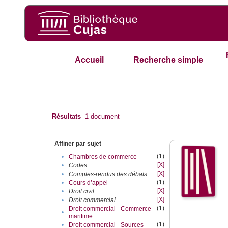
Accueil
Recherche simple
Résultats
1
document
Affiner par sujet
(1)
•
Chambres de commerce
[X]
•
Codes
[X]
•
Comptes-rendus des débats
(1)
•
Cours d’appel
[X]
•
Droit civil
[X]
•
Droit commercial
(1)
Droit commercial - Commerce
•
maritime
(1)
•
Droit commercial - Sources