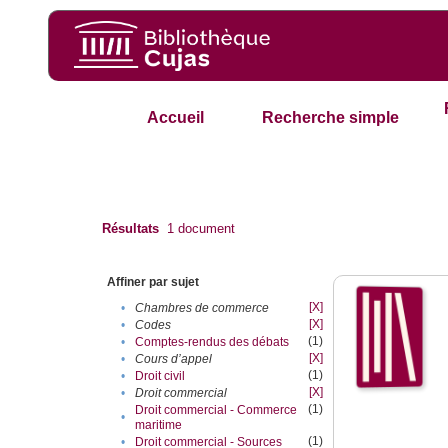
Accueil
Recherche simple
Résultats
1
document
Affiner par sujet
[X]
•
Chambres de commerce
[X]
•
Codes
(1)
•
Comptes-rendus des débats
[X]
•
Cours d’appel
(1)
•
Droit civil
[X]
•
Droit commercial
(1)
Droit commercial - Commerce
•
maritime
(1)
•
Droit commercial - Sources