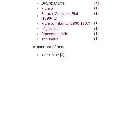
[X]
•
Droit maritime
(1)
•
France
(1)
France. Conseil d’Etat
•
(1799-....)
(1)
•
France. Tribunat (1800-1807)
(1)
•
Législation
(1)
•
Procédure civile
(1)
•
Tribunaux
Affiner par période
[X]
•
1789-1815