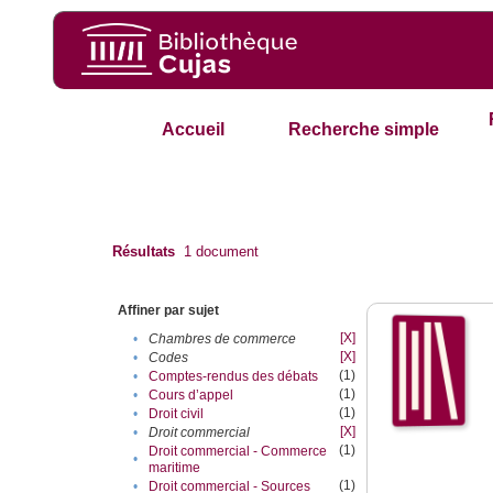
Accueil
Recherche simple
Résultats
1
document
Affiner par sujet
[X]
•
Chambres de commerce
[X]
•
Codes
(1)
•
Comptes-rendus des débats
(1)
•
Cours d’appel
(1)
•
Droit civil
[X]
•
Droit commercial
(1)
Droit commercial - Commerce
•
maritime
(1)
•
Droit commercial - Sources