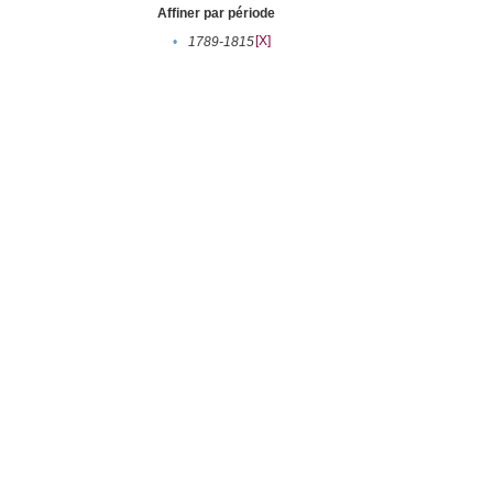
Affiner par période
[X]
•
1789-1815