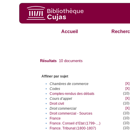
Accueil
Recherc
Résultats
10
documents
Affiner par sujet
[X]
•
Chambres de commerce
[X]
•
Codes
(10)
•
Comptes-rendus des débats
[X]
•
Cours d’appel
(10)
•
Droit civil
[X]
•
Droit commercial
(10)
•
Droit commercial - Sources
(10)
•
France
(10)
•
France. Conseil d’Etat (1799-....)
(10)
•
France. Tribunat (1800-1807)