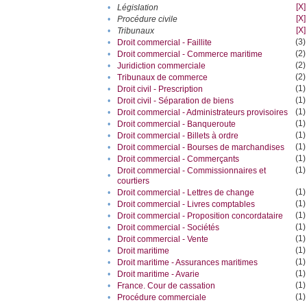
[X]
•
Législation
[X]
•
Procédure civile
[X]
•
Tribunaux
(3)
•
Droit commercial - Faillite
(2)
•
Droit commercial - Commerce maritime
(2)
•
Juridiction commerciale
(2)
•
Tribunaux de commerce
(1)
•
Droit civil - Prescription
(1)
•
Droit civil - Séparation de biens
(1)
•
Droit commercial - Administrateurs provisoires
(1)
•
Droit commercial - Banqueroute
(1)
•
Droit commercial - Billets à ordre
(1)
•
Droit commercial - Bourses de marchandises
(1)
•
Droit commercial - Commerçants
(1)
Droit commercial - Commissionnaires et
•
courtiers
(1)
•
Droit commercial - Lettres de change
(1)
•
Droit commercial - Livres comptables
(1)
•
Droit commercial - Proposition concordataire
(1)
•
Droit commercial - Sociétés
(1)
•
Droit commercial - Vente
(1)
•
Droit maritime
(1)
•
Droit maritime - Assurances maritimes
(1)
•
Droit maritime - Avarie
(1)
•
France. Cour de cassation
(1)
•
Procédure commerciale