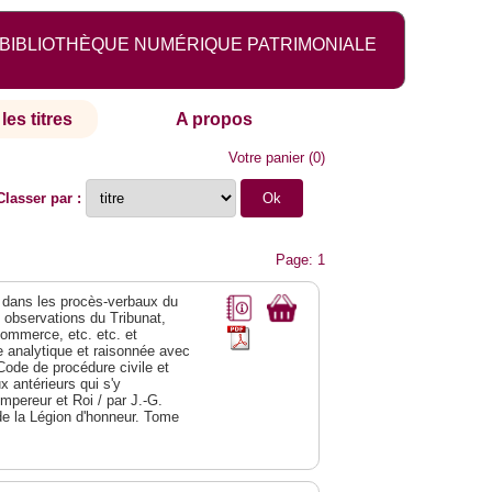
BIBLIOTHÈQUE NUMÉRIQUE PATRIMONIALE
les titres
A propos
Votre panier
(
0
)
Classer par :
Page: 1
dans les procès-verbaux du
s observations du Tribunat,
commerce, etc. etc. et
analytique et raisonnée avec
Code de procédure civile et
 antérieurs qui s'y
Empereur et Roi / par J.-G.
de la Légion d'honneur. Tome