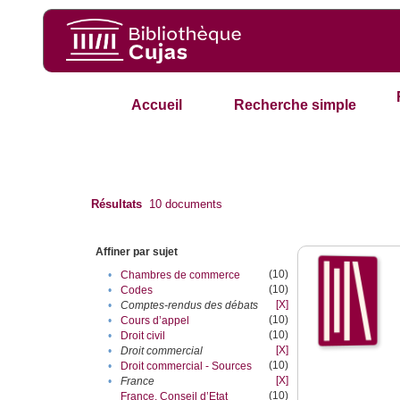
Accueil
Recherche simple
Résultats
10
documents
Affiner par sujet
(10)
•
Chambres de commerce
(10)
•
Codes
[X]
•
Comptes-rendus des débats
(10)
•
Cours d’appel
(10)
•
Droit civil
[X]
•
Droit commercial
(10)
•
Droit commercial - Sources
[X]
•
France
(10)
France. Conseil d’Etat