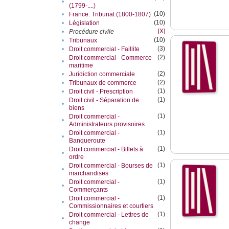
•
(1799-....)
(10)
•
France. Tribunat (1800-1807)
(10)
•
Législation
[X]
•
Procédure civile
(10)
•
Tribunaux
(3)
•
Droit commercial - Faillite
(2)
Droit commercial - Commerce
•
maritime
(2)
•
Juridiction commerciale
(2)
•
Tribunaux de commerce
(1)
•
Droit civil - Prescription
(1)
Droit civil - Séparation de
•
biens
(1)
Droit commercial -
•
Administrateurs provisoires
(1)
Droit commercial -
•
Banqueroute
(1)
Droit commercial - Billets à
•
ordre
(1)
Droit commercial - Bourses de
•
marchandises
(1)
Droit commercial -
•
Commerçants
(1)
Droit commercial -
•
Commissionnaires et courtiers
(1)
Droit commercial - Lettres de
•
change