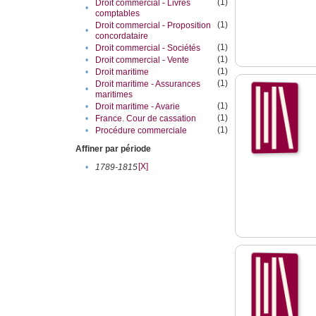
(1)
Droit commercial - Livres
•
comptables
(1)
Droit commercial - Proposition
•
concordataire
(1)
•
Droit commercial - Sociétés
(1)
•
Droit commercial - Vente
(1)
•
Droit maritime
(1)
Droit maritime - Assurances
•
maritimes
(1)
•
Droit maritime - Avarie
(1)
•
France. Cour de cassation
(1)
•
Procédure commerciale
Affiner par période
[X]
•
1789-1815