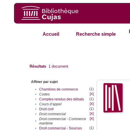
Accueil
Recherche simple
Résultats
1
document
Affiner par sujet
(1)
•
Chambres de commerce
[X]
•
Codes
(1)
•
Comptes-rendus des débats
[X]
•
Cours d’appel
(1)
•
Droit civil
[X]
•
Droit commercial
[X]
Droit commercial - Commerce
•
maritime
(1)
•
Droit commercial - Sources