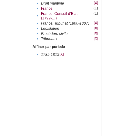
[X]
•
Droit maritime
(1)
•
France
(1)
France. Conseil d’Etat
•
(1799-....)
[X]
•
France. Tribunat (1800-1807)
[X]
•
Législation
[X]
•
Procédure civile
[X]
•
Tribunaux
Affiner par période
[X]
•
1789-1815