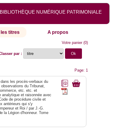
BIBLIOTHÈQUE NUMÉRIQUE PATRIMONIALE
les titres
A propos
Votre panier
(
0
)
Classer par :
Page: 1
dans les procès-verbaux du
s observations du Tribunat,
commerce, etc. etc. et
analytique et raisonnée avec
Code de procédure civile et
 antérieurs qui s'y
Empereur et Roi / par J.-G.
de la Légion d'honneur. Tome