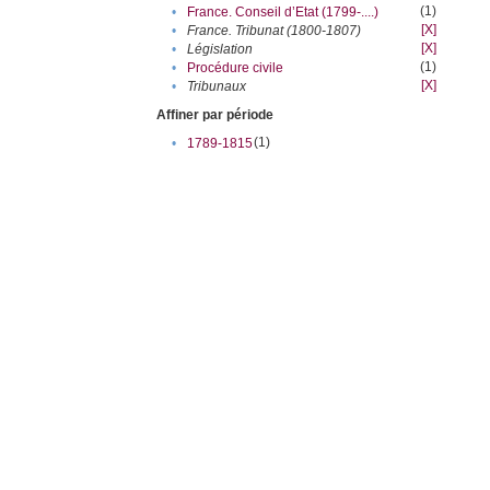
(1)
•
France. Conseil d’Etat (1799-....)
[X]
•
France. Tribunat (1800-1807)
[X]
•
Législation
(1)
•
Procédure civile
[X]
•
Tribunaux
Affiner par période
(1)
•
1789-1815