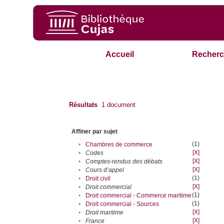
Accueil
Recherc
Résultats
1
document
Affiner par sujet
(1)
•
Chambres de commerce
[X]
•
Codes
[X]
•
Comptes-rendus des débats
[X]
•
Cours d’appel
(1)
•
Droit civil
[X]
•
Droit commercial
(1)
•
Droit commercial - Commerce maritime
(1)
•
Droit commercial - Sources
[X]
•
Droit maritime
[X]
•
France