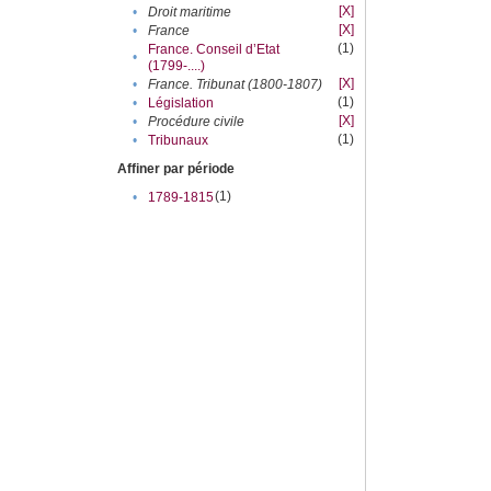
[X]
•
Droit maritime
[X]
•
France
(1)
France. Conseil d’Etat
•
(1799-....)
[X]
•
France. Tribunat (1800-1807)
(1)
•
Législation
[X]
•
Procédure civile
(1)
•
Tribunaux
Affiner par période
(1)
•
1789-1815