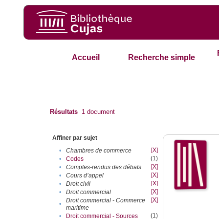
Accueil
Recherche simple
Résultats
1
document
Affiner par sujet
[X]
•
Chambres de commerce
(1)
•
Codes
[X]
•
Comptes-rendus des débats
[X]
•
Cours d’appel
[X]
•
Droit civil
[X]
•
Droit commercial
[X]
Droit commercial - Commerce
•
maritime
(1)
•
Droit commercial - Sources