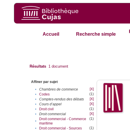
Accueil
Recherche simple
Résultats
1
document
Affiner par sujet
[X]
•
Chambres de commerce
(1)
•
Codes
[X]
•
Comptes-rendus des débats
[X]
•
Cours d’appel
(1)
•
Droit civil
[X]
•
Droit commercial
(1)
Droit commercial - Commerce
•
maritime
(1)
•
Droit commercial - Sources