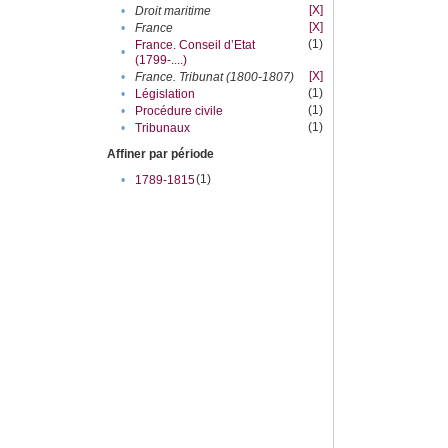
[X]
•
Droit maritime
[X]
•
France
(1)
France. Conseil d’Etat
•
(1799-....)
[X]
•
France. Tribunat (1800-1807)
(1)
•
Législation
(1)
•
Procédure civile
(1)
•
Tribunaux
Affiner par période
(1)
•
1789-1815