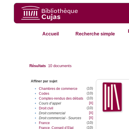
Accueil
Recherche simple
Résultats
10
documents
Affiner par sujet
(10)
•
Chambres de commerce
(10)
•
Codes
(10)
•
Comptes-rendus des débats
[X]
•
Cours d’appel
(10)
•
Droit civil
[X]
•
Droit commercial
[X]
•
Droit commercial - Sources
(10)
•
France
(10)
France. Conseil d’Etat