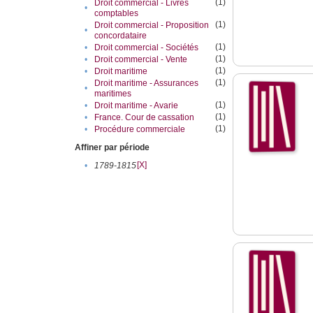
(1)
Droit commercial - Livres
•
comptables
(1)
Droit commercial - Proposition
•
concordataire
(1)
•
Droit commercial - Sociétés
(1)
•
Droit commercial - Vente
(1)
•
Droit maritime
(1)
Droit maritime - Assurances
•
maritimes
(1)
•
Droit maritime - Avarie
(1)
•
France. Cour de cassation
(1)
•
Procédure commerciale
Affiner par période
[X]
•
1789-1815