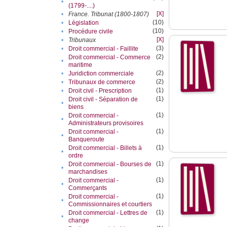
•
(1799-....)
[X]
•
France. Tribunat (1800-1807)
(10)
•
Législation
(10)
•
Procédure civile
[X]
•
Tribunaux
(3)
•
Droit commercial - Faillite
(2)
Droit commercial - Commerce
•
maritime
(2)
•
Juridiction commerciale
(2)
•
Tribunaux de commerce
(1)
•
Droit civil - Prescription
(1)
Droit civil - Séparation de
•
biens
(1)
Droit commercial -
•
Administrateurs provisoires
(1)
Droit commercial -
•
Banqueroute
(1)
Droit commercial - Billets à
•
ordre
(1)
Droit commercial - Bourses de
•
marchandises
(1)
Droit commercial -
•
Commerçants
(1)
Droit commercial -
•
Commissionnaires et courtiers
(1)
Droit commercial - Lettres de
•
change