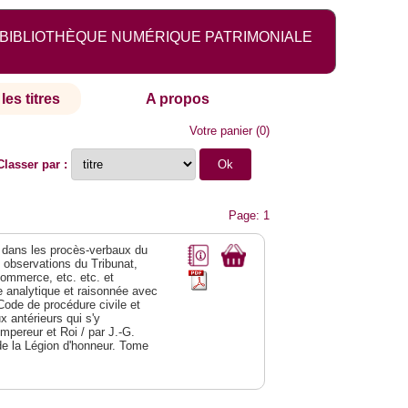
BIBLIOTHÈQUE NUMÉRIQUE PATRIMONIALE
les titres
A propos
Votre panier
(
0
)
Classer par :
Page: 1
dans les procès-verbaux du
s observations du Tribunat,
commerce, etc. etc. et
analytique et raisonnée avec
Code de procédure civile et
 antérieurs qui s'y
Empereur et Roi / par J.-G.
de la Légion d'honneur. Tome