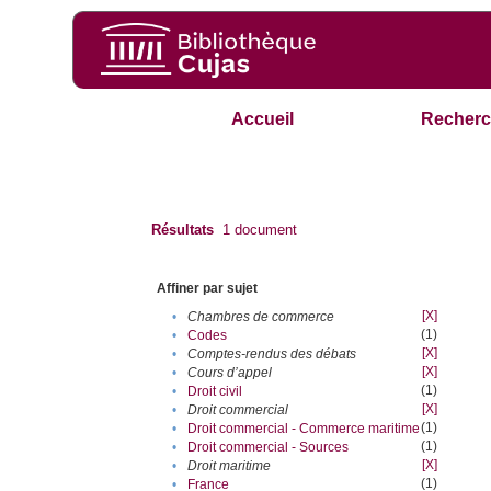
Accueil
Recherc
Résultats
1
document
Affiner par sujet
[X]
•
Chambres de commerce
(1)
•
Codes
[X]
•
Comptes-rendus des débats
[X]
•
Cours d’appel
(1)
•
Droit civil
[X]
•
Droit commercial
(1)
•
Droit commercial - Commerce maritime
(1)
•
Droit commercial - Sources
[X]
•
Droit maritime
(1)
•
France