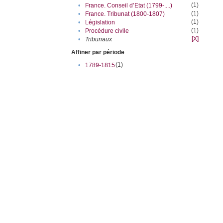
(1)
•
France. Conseil d’Etat (1799-....)
(1)
•
France. Tribunat (1800-1807)
(1)
•
Législation
(1)
•
Procédure civile
[X]
•
Tribunaux
Affiner par période
(1)
•
1789-1815